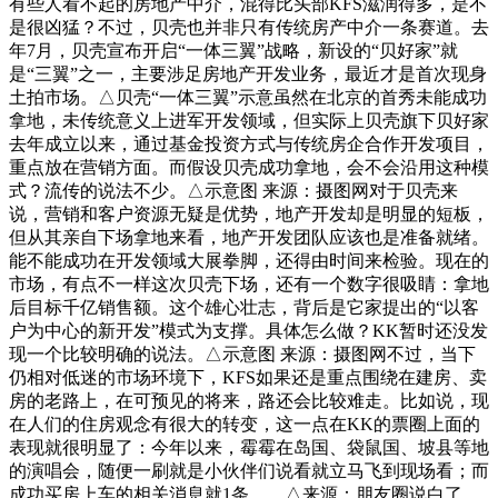
有些人看不起的房地产中介，混得比头部KFS滋润得多，是不
是很凶猛？不过，贝壳也并非只有传统房产中介一条赛道。去
年7月，贝壳宣布开启“一体三翼”战略，新设的“贝好家”就
是“三翼”之一，主要涉足房地产开发业务，最近才是首次现身
土拍市场。△贝壳“一体三翼”示意虽然在北京的首秀未能成功
拿地，未传统意义上进军开发领域，但实际上贝壳旗下贝好家
去年成立以来，通过基金投资方式与传统房企合作开发项目，
重点放在营销方面。而假设贝壳成功拿地，会不会沿用这种模
式？流传的说法不少。△示意图 来源：摄图网对于贝壳来
说，营销和客户资源无疑是优势，地产开发却是明显的短板，
但从其亲自下场拿地来看，地产开发团队应该也是准备就绪。
能不能成功在开发领域大展拳脚，还得由时间来检验。现在的
市场，有点不一样这次贝壳下场，还有一个数字很吸睛：拿地
后目标千亿销售额。这个雄心壮志，背后是它家提出的“以客
户为中心的新开发”模式为支撑。具体怎么做？KK暂时还没发
现一个比较明确的说法。△示意图 来源：摄图网不过，当下
仍相对低迷的市场环境下，KFS如果还是重点围绕在建房、卖
房的老路上，在可预见的将来，路还会比较难走。比如说，现
在人们的住房观念有很大的转变，这一点在KK的票圈上面的
表现就很明显了：今年以来，霉霉在岛国、袋鼠国、坡县等地
的演唱会，随便一刷就是小伙伴们说看就立马飞到现场看；而
成功买房上车的相关消息就1条……△来源：朋友圈说白了，