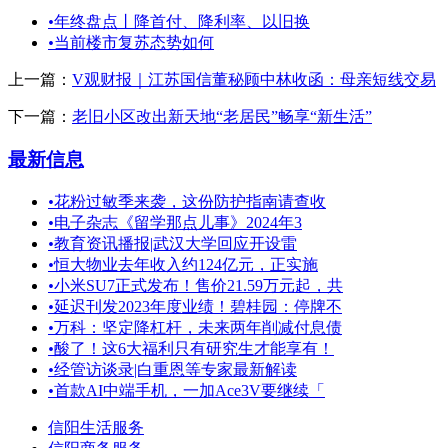
•
年终盘点丨降首付、降利率、以旧换
•
当前楼市复苏态势如何
上一篇：
V观财报｜江苏国信董秘顾中林收函：母亲短线交易
下一篇：
老旧小区改出新天地“老居民”畅享“新生活”
最新信息
•
花粉过敏季来袭，这份防护指南请查收
•
电子杂志《留学那点儿事》2024年3
•
教育资讯播报|武汉大学回应开设雷
•
恒大物业去年收入约124亿元，正实施
•
小米SU7正式发布！售价21.59万元起，共
•
延迟刊发2023年度业绩！碧桂园：停牌不
•
万科：坚定降杠杆，未来两年削减付息债
•
酸了！这6大福利只有研究生才能享有！
•
经管访谈录|白重恩等专家最新解读
•
首款AI中端手机，一加Ace3V要继续「
信阳生活服务