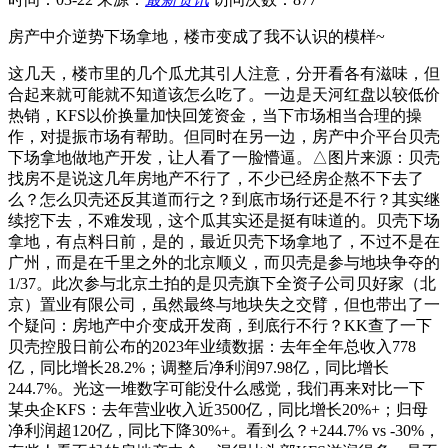
房产中介逆势下场拿地，楼市变成了我不认识的模样~
这几天，楼市里的几个瓜尤其引人注意，分开看各有滋味，但
合起来就可能就不知道该怎么吃了。一边是天河红盘以较低价
热销，KFS以价换量加快回笼资金，当下市场相当合理的操
作，对提振市场有帮助。但同时在另一边，房产中介平台贝壳
下场拿地做地产开发，让人看了一脸懵逼。△图片来源：贝壳
找房不是说这几年房地产不行了，不少已经房企熬不下去了
么？怎么贝壳还反其道而行之？到底市场行还是不行？其实继
续挖下去，不难发现，这个瓜其实还是挺有味道的。贝壳下场
拿地，有点料日前，是的，最近贝壳下场拿地了，不过不是在
广州，而是在千里之外的北京顺义，而贝壳是参与地块争夺的
1/37。此次参与北京土拍的是贝壳旗下全资子公司贝好家（北
京）置业有限公司，虽然最终与地块失之交臂，但也带出了一
个疑问：房地产中介变成开发商，到底行不行？KK查了一下
贝壳控股日前公布的2023年业绩数据：去年全年总收入778
亿，同比增长28.2%；调整后净利润97.98亿，同比增长
244.7%。光这一堆数字可能没什么感觉，我们再来对比一下
某央企KFS：去年营业收入近3500亿，同比增长20%+；归母
净利润超120亿，同比下降30%+。看到么？+244.7% vs -30%，