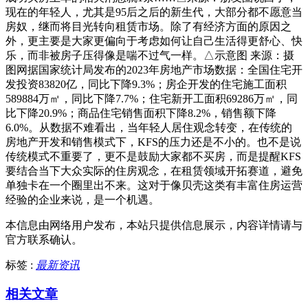
现在的年轻人，尤其是95后之后的新生代，大部分都不愿意当
房奴，继而将目光转向租赁市场。除了有经济方面的原因之
外，更主要是大家更偏向于考虑如何让自己生活得更舒心、快
乐，而非被房子压得像是喘不过气一样。△示意图 来源：摄
图网据国家统计局发布的2023年房地产市场数据：全国住宅开
发投资83820亿，同比下降9.3%；房企开发的住宅施工面积
589884万㎡，同比下降7.7%；住宅新开工面积69286万㎡，同
比下降20.9%；商品住宅销售面积下降8.2%，销售额下降
6.0%。从数据不难看出，当年轻人居住观念转变，在传统的
房地产开发和销售模式下，KFS的压力还是不小的。也不是说
传统模式不重要了，更不是鼓励大家都不买房，而是提醒KFS
要结合当下大众实际的住房观念，在租赁领域开拓赛道，避免
单独卡在一个圈里出不来。这对于像贝壳这类有丰富住房运营
经验的企业来说，是一个机遇。
本信息由网络用户发布，
本站只提供信息展示，内容详情请与
官方联系确认。
标签 :
最新资讯
相关文章