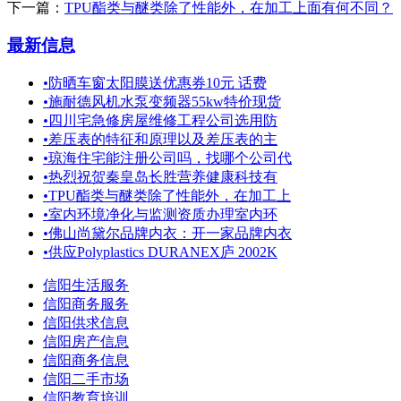
下一篇：
TPU酯类与醚类除了性能外，在加工上面有何不同？
最新信息
•
防晒车窗太阳膜送优惠券10元 话费
•
施耐德风机水泵变频器55kw特价现货
•
四川宅急修房屋维修工程公司选用防
•
差压表的特征和原理以及差压表的主
•
琼海住宅能注册公司吗，找哪个公司代
•
热烈祝贺秦皇岛长胜营养健康科技有
•
TPU酯类与醚类除了性能外，在加工上
•
室内环境净化与监测资质办理室内环
•
佛山尚黛尔品牌内衣：开一家品牌内衣
•
供应Polyplastics DURANEX庐 2002K
信阳生活服务
信阳商务服务
信阳供求信息
信阳房产信息
信阳商务信息
信阳二手市场
信阳教育培训