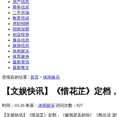
房产信息
商务信息
二手市场
教育培训
求职招聘
招商加盟
创业投资
展会信息
旅游信息
休闲娱乐
体育健身
最新资讯
最新推文
您现在的位置 :
首页
>
休闲娱乐
【文娱快讯】《惜花芷》定档，
时间：03-29
来源：
休闲娱乐
访问次数：927
【文娱快讯】《惜花芷》定档，《被我弄丢的你》《熊出没·逆