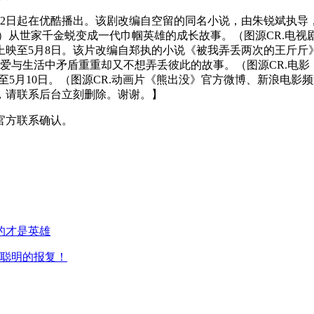
月2日起在优酷播出。该剧改编自空留的同名小说，由朱锐斌执导
）从世家千金蜕变成一代巾帼英雄的成长故事。（图源CR.电视
上映至5月8日。该片改编自郑执的小说《被我弄丢两次的王斤斤
爱与生活中矛盾重重却又不想弄丢彼此的故事。（图源CR.电影
至5月10日。（图源CR.动画片《熊出没》官方微博、新浪电
，请联系后台立刻删除。谢谢。】
官方联系确认。
的才是英雄
最聪明的报复！