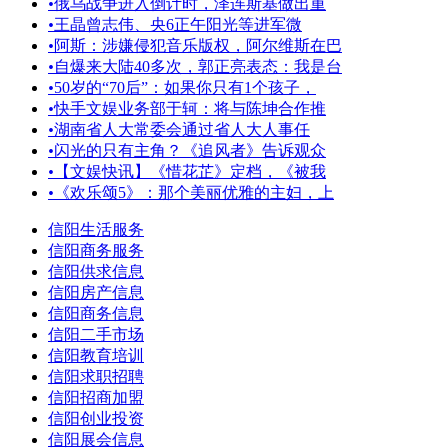
•
俄乌战争进入倒计时，泽连斯基做出重
•
王晶曾志伟、央6正午阳光等进军微
•
阿斯：涉嫌侵犯音乐版权，阿尔维斯在巴
•
自爆来大陆40多次，郭正亮表态：我是台
•
50岁的“70后”：如果你只有1个孩子，
•
快手文娱业务部于轲：将与陈坤合作推
•
湖南省人大常委会通过省人大人事任
•
闪光的只有主角？《追风者》告诉观众
•
【文娱快讯】《惜花芷》定档，《被我
•
《欢乐颂5》：那个美丽优雅的主妇，上
信阳生活服务
信阳商务服务
信阳供求信息
信阳房产信息
信阳商务信息
信阳二手市场
信阳教育培训
信阳求职招聘
信阳招商加盟
信阳创业投资
信阳展会信息