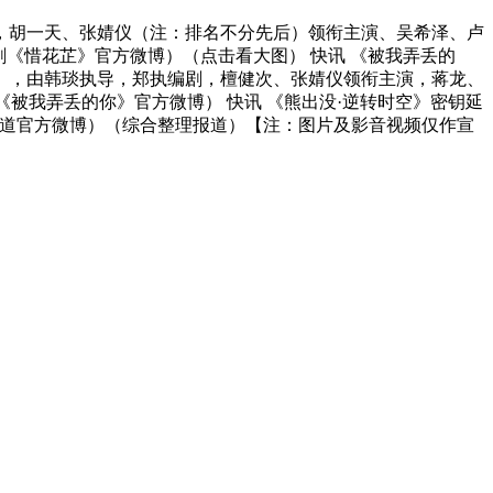
，胡一天、张婧仪（注：排名不分先后）领衔主演、吴希泽、卢
剧《惜花芷》官方微博）（点击看大图） 快讯 《被我弄丢的
》，由韩琰执导，郑执编剧，檀健次、张婧仪领衔主演，蒋龙、
《被我弄丢的你》官方微博） 快讯 《熊出没·逆转时空》密钥延
影频道官方微博）（综合整理报道）【注：图片及影音视频仅作宣