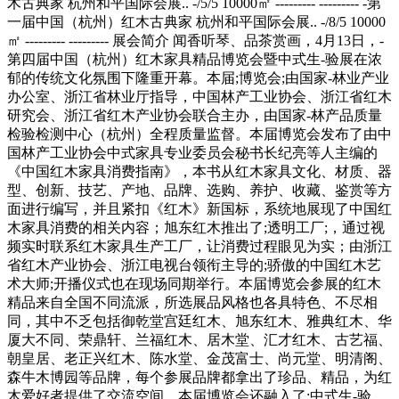
木古典家 杭州和平国际会展.. -/5/5 10000㎡ --------- --------- -第
一届中国（杭州）红木古典家 杭州和平国际会展.. -/8/5 10000
㎡ --------- --------- 展会简介 闻香听琴、品茶赏画，4月13日，-
第四届中国（杭州）红木家具精品博览会暨中式生-验展在浓
郁的传统文化氛围下隆重开幕。本届;博览会;由国家-林业产业
办公室、浙江省林业厅指导，中国林产工业协会、浙江省红木
研究会、浙江省红木产业协会联合主办，由国家-林产品质量
检验检测中心（杭州）全程质量监督。本届博览会发布了由中
国林产工业协会中式家具专业委员会秘书长纪亮等人主编的
《中国红木家具消费指南》，本书从红木家具文化、材质、器
型、创新、技艺、产地、品牌、选购、养护、收藏、鉴赏等方
面进行编写，并且紧扣《红木》新国标，系统地展现了中国红
木家具消费的相关内容；旭东红木推出了;透明工厂;，通过视
频实时联系红木家具生产工厂，让消费过程眼见为实；由浙江
省红木产业协会、浙江电视台领衔主导的;骄傲的中国红木艺
术大师;开播仪式也在现场同期举行。本届博览会参展的红木
精品来自全国不同流派，所选展品风格也各具特色、不尽相
同，其中不乏包括御乾堂宫廷红木、旭东红木、雅典红木、华
厦大不同、荣鼎轩、兰福红木、居木堂、汇才红木、古艺福、
朝皇居、老正兴红木、陈水堂、金茂富士、尚元堂、明清阁、
森牛木博园等品牌，每个参展品牌都拿出了珍品、精品，为红
木爱好者提供了交流空间。本届博览会还融入了;中式生-验