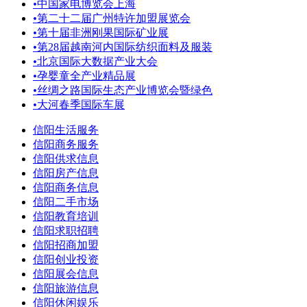
•
中国家电博览会上海
•
第二十二届广州特许加盟展览会
•
第十届非洲刚果国际矿业展
•
第28届越南河内国际纺织面料及服装
•
北京国际大数据产业大会
•
孕婴童全产业精品展
•
丝绸之路国际生态产业博览会暨绿色
•
大河春季国际车展
信阳生活服务
信阳商务服务
信阳供求信息
信阳房产信息
信阳商务信息
信阳二手市场
信阳教育培训
信阳求职招聘
信阳招商加盟
信阳创业投资
信阳展会信息
信阳旅游信息
信阳休闲娱乐