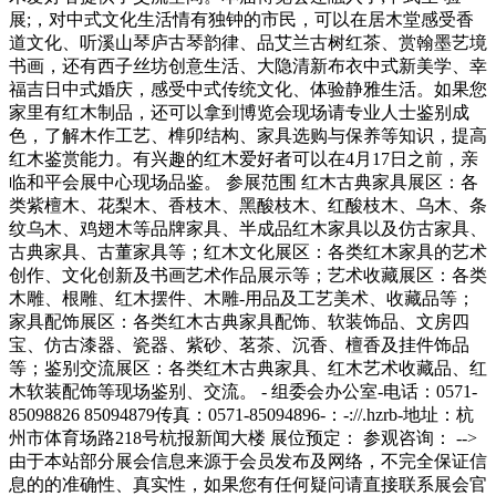
展;，对中式文化生活情有独钟的市民，可以在居木堂感受香
道文化、听溪山琴庐古琴韵律、品艾兰古树红茶、赏翰墨艺境
书画，还有西子丝坊创意生活、大隐清新布衣中式新美学、幸
福吉日中式婚庆，感受中式传统文化、体验静雅生活。如果您
家里有红木制品，还可以拿到博览会现场请专业人士鉴别成
色，了解木作工艺、榫卯结构、家具选购与保养等知识，提高
红木鉴赏能力。有兴趣的红木爱好者可以在4月17日之前，亲
临和平会展中心现场品鉴。 参展范围 红木古典家具展区：各
类紫檀木、花梨木、香枝木、黑酸枝木、红酸枝木、乌木、条
纹乌木、鸡翅木等品牌家具、半成品红木家具以及仿古家具、
古典家具、古董家具等；红木文化展区：各类红木家具的艺术
创作、文化创新及书画艺术作品展示等；艺术收藏展区：各类
木雕、根雕、红木摆件、木雕-用品及工艺美术、收藏品等；
家具配饰展区：各类红木古典家具配饰、软装饰品、文房四
宝、仿古漆器、瓷器、紫砂、茗茶、沉香、檀香及挂件饰品
等；鉴别交流展区：各类红木古典家具、红木艺术收藏品、红
木软装配饰等现场鉴别、交流。 - 组委会办公室-电话：0571-
85098826 85094879传真：0571-85094896-：-://.hzrb-地址：杭
州市体育场路218号杭报新闻大楼 展位预定： 参观咨询： -->
由于本站部分展会信息来源于会员发布及网络，不完全保证信
息的的准确性、真实性，如果您有任何疑问请直接联系展会官